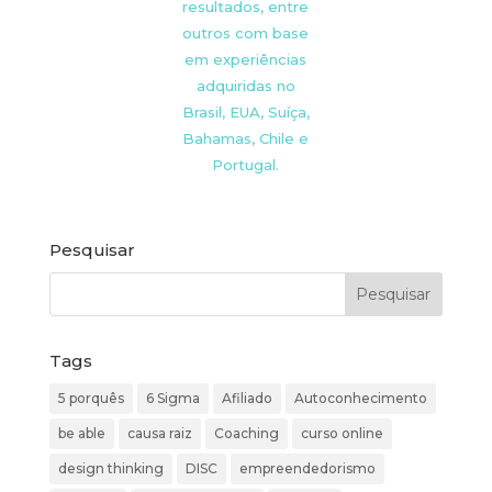
resultados, entre
outros com base
em experiências
adquiridas no
Brasil, EUA, Suíça,
Bahamas, Chile e
Portugal.
Pesquisar
Tags
5 porquês
6 Sigma
Afiliado
Autoconhecimento
be able
causa raiz
Coaching
curso online
design thinking
DISC
empreendedorismo